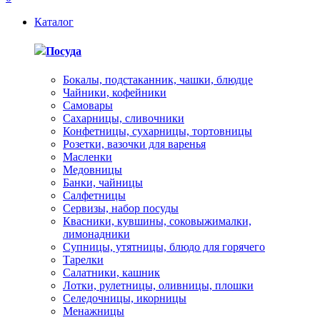
Каталог
Посуда
Бокалы, подстаканник, чашки, блюдце
Чайники, кофейники
Самовары
Сахарницы, сливочники
Конфетницы, сухарницы, тортовницы
Розетки, вазочки для варенья
Масленки
Медовницы
Банки, чайницы
Салфетницы
Сервизы, набор посуды
Квасники, кувшины, соковыжималки,
лимонадники
Супницы, утятницы, блюдо для горячего
Тарелки
Салатники, кашник
Лотки, рулетницы, оливницы, плошки
Селедочницы, икорницы
Менажницы