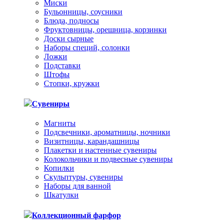
Миски
Бульонницы, соусники
Блюда, подносы
Фруктовницы, орешница, корзинки
Доски сырные
Наборы специй, солонки
Ложки
Подставки
Штофы
Стопки, кружки
Сувениры
Магниты
Подсвечники, ароматницы, ночники
Визитницы, карандашницы
Плакетки и настенные сувениры
Колокольчики и подвесные сувениры
Копилки
Скульптуры, сувениры
Наборы для ванной
Шкатулки
Коллекционный фарфор