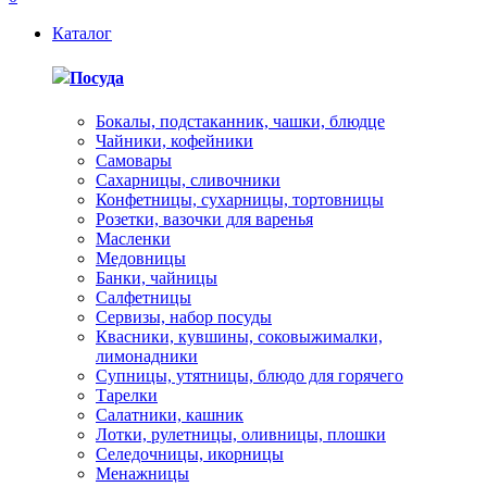
Каталог
Посуда
Бокалы, подстаканник, чашки, блюдце
Чайники, кофейники
Самовары
Сахарницы, сливочники
Конфетницы, сухарницы, тортовницы
Розетки, вазочки для варенья
Масленки
Медовницы
Банки, чайницы
Салфетницы
Сервизы, набор посуды
Квасники, кувшины, соковыжималки,
лимонадники
Супницы, утятницы, блюдо для горячего
Тарелки
Салатники, кашник
Лотки, рулетницы, оливницы, плошки
Селедочницы, икорницы
Менажницы