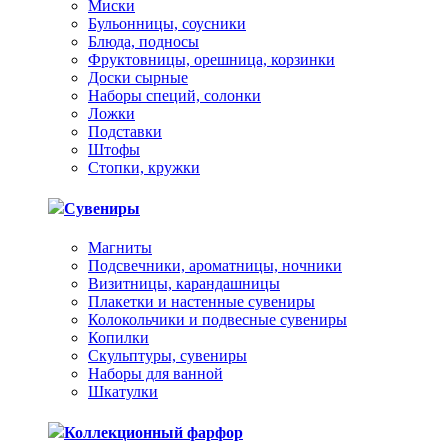
Миски
Бульонницы, соусники
Блюда, подносы
Фруктовницы, орешница, корзинки
Доски сырные
Наборы специй, солонки
Ложки
Подставки
Штофы
Стопки, кружки
Сувениры
Магниты
Подсвечники, ароматницы, ночники
Визитницы, карандашницы
Плакетки и настенные сувениры
Колокольчики и подвесные сувениры
Копилки
Скульптуры, сувениры
Наборы для ванной
Шкатулки
Коллекционный фарфор