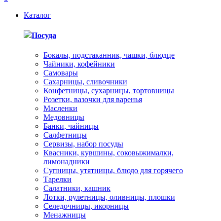
Каталог
Посуда
Бокалы, подстаканник, чашки, блюдце
Чайники, кофейники
Самовары
Сахарницы, сливочники
Конфетницы, сухарницы, тортовницы
Розетки, вазочки для варенья
Масленки
Медовницы
Банки, чайницы
Салфетницы
Сервизы, набор посуды
Квасники, кувшины, соковыжималки,
лимонадники
Супницы, утятницы, блюдо для горячего
Тарелки
Салатники, кашник
Лотки, рулетницы, оливницы, плошки
Селедочницы, икорницы
Менажницы