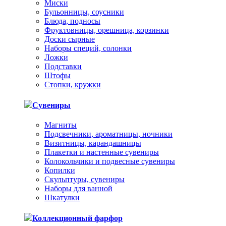
Миски
Бульонницы, соусники
Блюда, подносы
Фруктовницы, орешница, корзинки
Доски сырные
Наборы специй, солонки
Ложки
Подставки
Штофы
Стопки, кружки
Сувениры
Магниты
Подсвечники, ароматницы, ночники
Визитницы, карандашницы
Плакетки и настенные сувениры
Колокольчики и подвесные сувениры
Копилки
Скульптуры, сувениры
Наборы для ванной
Шкатулки
Коллекционный фарфор