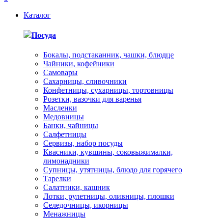
Каталог
Посуда
Бокалы, подстаканник, чашки, блюдце
Чайники, кофейники
Самовары
Сахарницы, сливочники
Конфетницы, сухарницы, тортовницы
Розетки, вазочки для варенья
Масленки
Медовницы
Банки, чайницы
Салфетницы
Сервизы, набор посуды
Квасники, кувшины, соковыжималки,
лимонадники
Супницы, утятницы, блюдо для горячего
Тарелки
Салатники, кашник
Лотки, рулетницы, оливницы, плошки
Селедочницы, икорницы
Менажницы