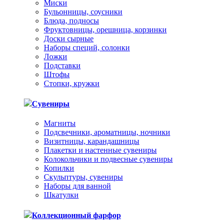
Миски
Бульонницы, соусники
Блюда, подносы
Фруктовницы, орешница, корзинки
Доски сырные
Наборы специй, солонки
Ложки
Подставки
Штофы
Стопки, кружки
Сувениры
Магниты
Подсвечники, ароматницы, ночники
Визитницы, карандашницы
Плакетки и настенные сувениры
Колокольчики и подвесные сувениры
Копилки
Скульптуры, сувениры
Наборы для ванной
Шкатулки
Коллекционный фарфор