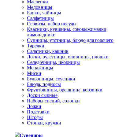
Масленки
Медовницы
Банки, чайницы
Салфетницы
Сервизы, набор посуды
Квасники, кувшины, соковыжималки,
лимонадники
Супницы, утятницы, блюдо для горячего
Тарелки
Салатники, кашник
Лотки, рулетницы, оливницы, плошки
Селедочницы, икорницы
Менажницы
Миски
Бульонницы, соусники
Блюда, подносы
Фруктовницы, орешница, корзинки
Доски сырные
Наборы специй, солонки
Ложки
Подставки
Штофы
Стопки, кружки
Сувениры