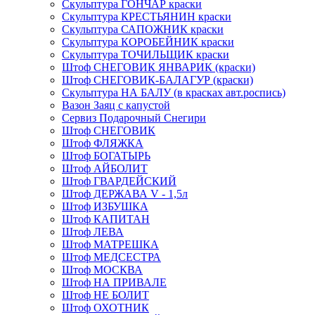
Скульптура ГОНЧАР краски
Скульптура КРЕСТЬЯНИН краски
Скульптура САПОЖНИК краски
Скульптура КОРОБЕЙНИК краски
Скульптура ТОЧИЛЬЩИК краски
Штоф СНЕГОВИК ЯНВАРИК (краски)
Штоф СНЕГОВИК-БАЛАГУР (краски)
Скульптура НА БАЛУ (в красках авт.роспись)
Вазон Заяц с капустой
Сервиз Подарочный Снегири
Штоф СНЕГОВИК
Штоф ФЛЯЖКА
Штоф БОГАТЫРЬ
Штоф АЙБОЛИТ
Штоф ГВАРДЕЙСКИЙ
Штоф ДЕРЖАВА V - 1,5л
Штоф ИЗБУШКА
Штоф КАПИТАН
Штоф ЛЕВА
Штоф МАТРЕШКА
Штоф МЕДСЕСТРА
Штоф МОСКВА
Штоф НА ПРИВАЛЕ
Штоф НЕ БОЛИТ
Штоф ОХОТНИК