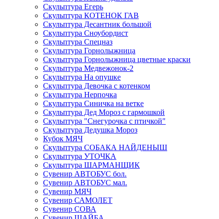
Скульптура Егерь
Скульптура КОТЕНОК ГАВ
Скульптура Десантник большой
Скульптура Сноубордист
Скульптура Спецназ
Скульптура Горнолыжница
Скульптура Горнолыжница цветные краски
Скульптура Медвежонок-2
Скульптура На опушке
Скульптура Девочка с котенком
Скульптура Нерпочка
Скульптура Синичка на ветке
Скульптура Дед Мороз с гармошкой
Скульптура "Снегурочка с птичкой"
Скульптура Дедушка Мороз
Кубок МЯЧ
Скульптура СОБАКА НАЙДЕНЫШ
Скульптура УТОЧКА
Скульптура ШАРМАНЩИК
Сувенир АВТОБУС бол.
Сувенир АВТОБУС мал.
Сувенир МЯЧ
Сувенир САМОЛЕТ
Сувенир СОВА
Сувенир ШАЙБА