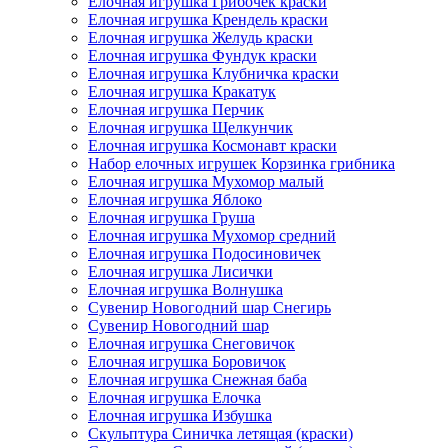
Елочная игрушка Грибочек краски
Елочная игрушка Крендель краски
Елочная игрушка Желудь краски
Елочная игрушка Фундук краски
Елочная игрушка Клубничка краски
Елочная игрушка Кракатук
Елочная игрушка Перчик
Елочная игрушка Щелкунчик
Елочная игрушка Космонавт краски
Набор елочных игрушек Корзинка грибника
Елочная игрушка Мухомор малый
Елочная игрушка Яблоко
Елочная игрушка Груша
Елочная игрушка Мухомор средний
Елочная игрушка Подосиновичек
Елочная игрушка Лисички
Елочная игрушка Волнушка
Сувенир Новогодний шар Снегирь
Сувенир Новогодний шар
Елочная игрушка Снеговичок
Елочная игрушка Боровичок
Елочная игрушка Снежная баба
Елочная игрушка Елочка
Елочная игрушка Избушка
Скульптура Синичка летящая (краски)