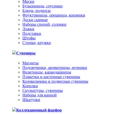
Миски
Бульонницы, соусники
Блюда, подносы
Фруктовницы, орешница, корзинки
Доски сырные
Наборы специй, солонки
Ложки
Подставки
Штофы
Стопки, кружки
Сувениры
Магниты
Подсвечники, ароматницы, ночники
Визитницы, карандашницы
Плакетки и настенные сувениры
Колокольчики и подвесные сувениры
Копилки
Скульптуры, сувениры
Наборы для ванной
Шкатулки
Коллекционный фарфор