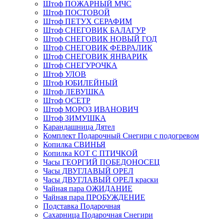
Штоф ПОЖАРНЫЙ МЧС
Штоф ПОСТОВОЙ
Штоф ПЕТУХ СЕРАФИМ
Штоф СНЕГОВИК БАЛАГУР
Штоф СНЕГОВИК НОВЫЙ ГОД
Штоф СНЕГОВИК ФЕВРАЛИК
Штоф СНЕГОВИК ЯНВАРИК
Штоф СНЕГУРОЧКА
Штоф УЛОВ
Штоф ЮБИЛЕЙНЫЙ
Штоф ЛЕВУШКА
Штоф ОСЕТР
Штоф МОРОЗ ИВАНОВИЧ
Штоф ЗИМУШКА
Карандашница Дятел
Комплект Подарочный Снегири с подогревом
Копилка СВИНЬЯ
Копилка КОТ С ПТИЧКОЙ
Часы ГЕОРГИЙ ПОБЕДОНОСЕЦ
Часы ДВУГЛАВЫЙ ОРЕЛ
Часы ДВУГЛАВЫЙ ОРЕЛ краски
Чайная пара ОЖИДАНИЕ
Чайная пара ПРОБУЖДЕНИЕ
Подставка Подарочная
Сахарница Подарочная Снегири