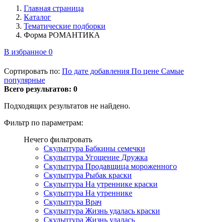
Главная страница
Каталог
Тематические подборки
Форма РОМАНТИКА
В избранное
0
Сортировать по:
По дате добавления
По цене
Самые
популярные
Всего результатов:
0
Подходящих результатов не найдено.
Фильтр по параметрам:
Нечего фильтровать
Скульптура Бабкины семечки
Скульптура Угощение Дружка
Скульптура Продавщица мороженного
Скульптура Рыбак краски
Скульптура На утреннике краски
Скульптура На утреннике
Скульптура Врач
Скульптура Жизнь удалась краски
Скульптура Жизнь удалась