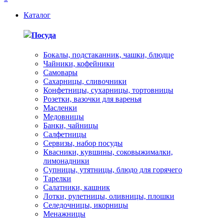
Каталог
Посуда
Бокалы, подстаканник, чашки, блюдце
Чайники, кофейники
Самовары
Сахарницы, сливочники
Конфетницы, сухарницы, тортовницы
Розетки, вазочки для варенья
Масленки
Медовницы
Банки, чайницы
Салфетницы
Сервизы, набор посуды
Квасники, кувшины, соковыжималки,
лимонадники
Супницы, утятницы, блюдо для горячего
Тарелки
Салатники, кашник
Лотки, рулетницы, оливницы, плошки
Селедочницы, икорницы
Менажницы