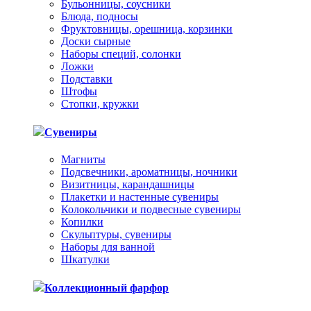
Бульонницы, соусники
Блюда, подносы
Фруктовницы, орешница, корзинки
Доски сырные
Наборы специй, солонки
Ложки
Подставки
Штофы
Стопки, кружки
Сувениры
Магниты
Подсвечники, ароматницы, ночники
Визитницы, карандашницы
Плакетки и настенные сувениры
Колокольчики и подвесные сувениры
Копилки
Скульптуры, сувениры
Наборы для ванной
Шкатулки
Коллекционный фарфор