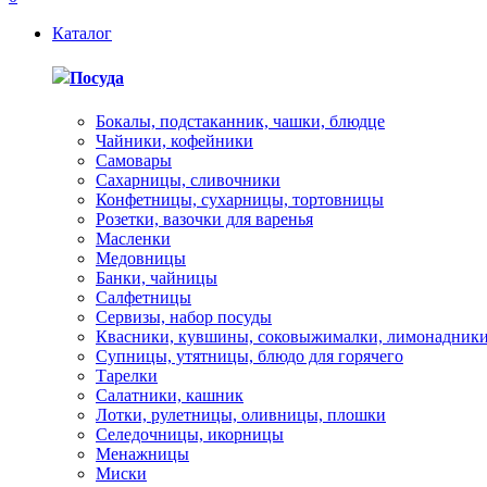
Каталог
Посуда
Бокалы, подстаканник, чашки, блюдце
Чайники, кофейники
Самовары
Сахарницы, сливочники
Конфетницы, сухарницы, тортовницы
Розетки, вазочки для варенья
Масленки
Медовницы
Банки, чайницы
Салфетницы
Сервизы, набор посуды
Квасники, кувшины, соковыжималки, лимонадник
Супницы, утятницы, блюдо для горячего
Тарелки
Салатники, кашник
Лотки, рулетницы, оливницы, плошки
Селедочницы, икорницы
Менажницы
Миски