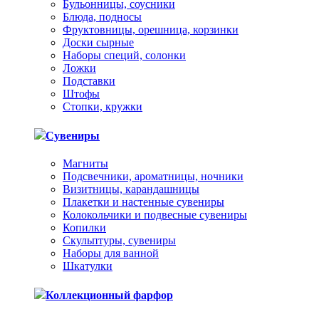
Бульонницы, соусники
Блюда, подносы
Фруктовницы, орешница, корзинки
Доски сырные
Наборы специй, солонки
Ложки
Подставки
Штофы
Стопки, кружки
Сувениры
Магниты
Подсвечники, ароматницы, ночники
Визитницы, карандашницы
Плакетки и настенные сувениры
Колокольчики и подвесные сувениры
Копилки
Скульптуры, сувениры
Наборы для ванной
Шкатулки
Коллекционный фарфор