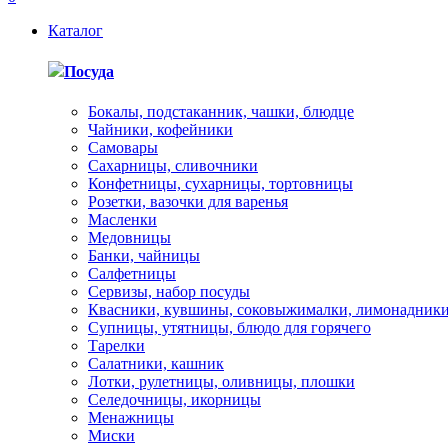
Каталог
Посуда
Бокалы, подстаканник, чашки, блюдце
Чайники, кофейники
Самовары
Сахарницы, сливочники
Конфетницы, сухарницы, тортовницы
Розетки, вазочки для варенья
Масленки
Медовницы
Банки, чайницы
Салфетницы
Сервизы, набор посуды
Квасники, кувшины, соковыжималки, лимонадник
Супницы, утятницы, блюдо для горячего
Тарелки
Салатники, кашник
Лотки, рулетницы, оливницы, плошки
Селедочницы, икорницы
Менажницы
Миски