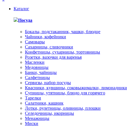
Каталог
Посуда
Бокалы, подстаканник, чашки, блюдце
Чайники, кофейники
Самовары
Сахарницы, сливочники
Конфетницы, сухарницы, тортовницы
Розетки, вазочки для варенья
Масленки
Медовницы
Банки, чайницы
Салфетницы
Сервизы, набор посуды
Квасники, кувшины, соковыжималки, лимонадник
Супницы, утятницы, блюдо для горячего
Тарелки
Салатники, кашник
Лотки, рулетницы, оливницы, плошки
Селедочницы, икорницы
Менажницы
Миски