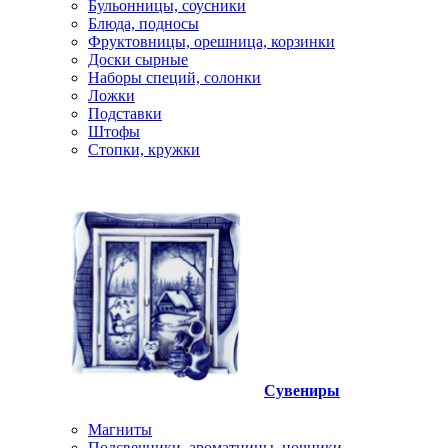
Бульонницы, соусники
Блюда, подносы
Фруктовницы, орешница, корзинки
Доски сырные
Наборы специй, солонки
Ложки
Подставки
Штофы
Стопки, кружки
Сувениры
Магниты
Подсвечники, ароматницы, ночники