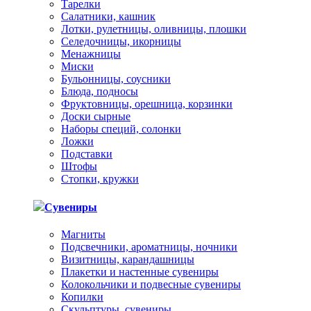
Тарелки
Салатники, кашник
Лотки, рулетницы, оливницы, плошки
Селедочницы, икорницы
Менажницы
Миски
Бульонницы, соусники
Блюда, подносы
Фруктовницы, орешница, корзинки
Доски сырные
Наборы специй, солонки
Ложки
Подставки
Штофы
Стопки, кружки
Сувениры
Магниты
Подсвечники, ароматницы, ночники
Визитницы, карандашницы
Плакетки и настенные сувениры
Колокольчики и подвесные сувениры
Копилки
Скульптуры, сувениры