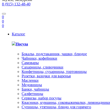
8 (915) 132-48-40
0
0
0
Каталог
Посуда
Бокалы, подстаканник, чашки, блюдце
Чайники, кофейники
Самовары
Сахарницы, сливочники
Конфетницы, сухарницы, тортовницы
Розетки, вазочки для варенья
Масленки
Медовницы
Банки, чайницы
Салфетницы
Сервизы, набор посуды
Квасники, кувшины, соковыжималки, лимонадник
Супницы, утятницы, блюдо для горячего