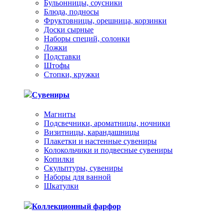
Бульонницы, соусники
Блюда, подносы
Фруктовницы, орешница, корзинки
Доски сырные
Наборы специй, солонки
Ложки
Подставки
Штофы
Стопки, кружки
Сувениры
Магниты
Подсвечники, ароматницы, ночники
Визитницы, карандашницы
Плакетки и настенные сувениры
Колокольчики и подвесные сувениры
Копилки
Скульптуры, сувениры
Наборы для ванной
Шкатулки
Коллекционный фарфор