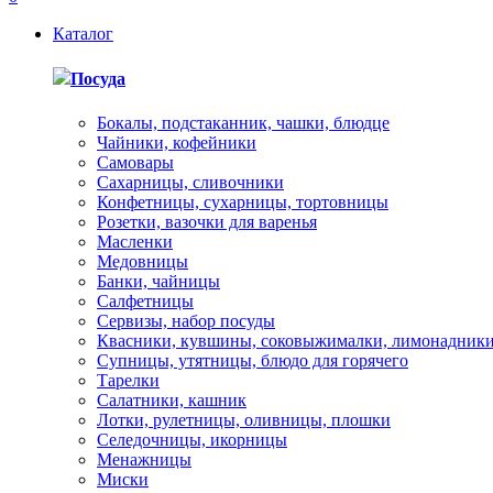
Каталог
Посуда
Бокалы, подстаканник, чашки, блюдце
Чайники, кофейники
Самовары
Сахарницы, сливочники
Конфетницы, сухарницы, тортовницы
Розетки, вазочки для варенья
Масленки
Медовницы
Банки, чайницы
Салфетницы
Сервизы, набор посуды
Квасники, кувшины, соковыжималки, лимонадник
Супницы, утятницы, блюдо для горячего
Тарелки
Салатники, кашник
Лотки, рулетницы, оливницы, плошки
Селедочницы, икорницы
Менажницы
Миски