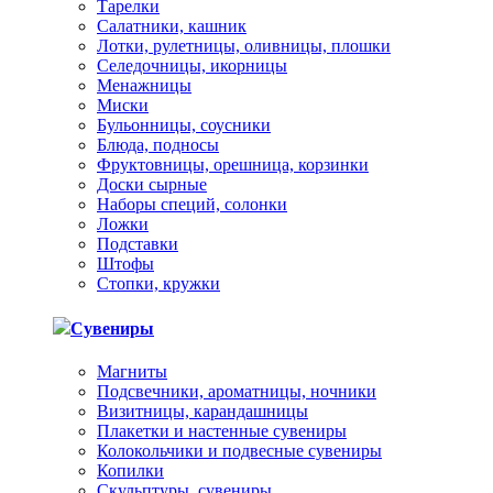
Тарелки
Салатники, кашник
Лотки, рулетницы, оливницы, плошки
Селедочницы, икорницы
Менажницы
Миски
Бульонницы, соусники
Блюда, подносы
Фруктовницы, орешница, корзинки
Доски сырные
Наборы специй, солонки
Ложки
Подставки
Штофы
Стопки, кружки
Сувениры
Магниты
Подсвечники, ароматницы, ночники
Визитницы, карандашницы
Плакетки и настенные сувениры
Колокольчики и подвесные сувениры
Копилки
Скульптуры, сувениры