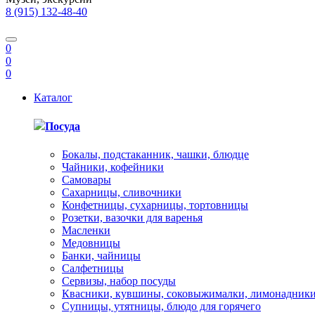
8 (915) 132-48-40
0
0
0
Каталог
Посуда
Бокалы, подстаканник, чашки, блюдце
Чайники, кофейники
Самовары
Сахарницы, сливочники
Конфетницы, сухарницы, тортовницы
Розетки, вазочки для варенья
Масленки
Медовницы
Банки, чайницы
Салфетницы
Сервизы, набор посуды
Квасники, кувшины, соковыжималки, лимонадник
Супницы, утятницы, блюдо для горячего