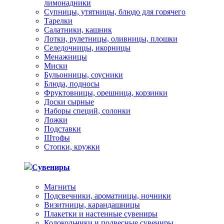
лимонадники
Супницы, утятницы, блюдо для горячего
Тарелки
Салатники, кашник
Лотки, рулетницы, оливницы, плошки
Селедочницы, икорницы
Менажницы
Миски
Бульонницы, соусники
Блюда, подносы
Фруктовницы, орешница, корзинки
Доски сырные
Наборы специй, солонки
Ложки
Подставки
Штофы
Стопки, кружки
Сувениры
Магниты
Подсвечники, ароматницы, ночники
Визитницы, карандашницы
Плакетки и настенные сувениры
Колокольчики и подвесные сувениры