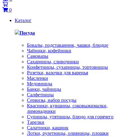
0
Каталог
Посуда
Бокалы, подстаканник, чашки, блюдце
Чайники, кофейники
Самовары
Сахарницы, сливочники
Конфетницы, сухарницы, тортовницы
Розетки, вазочки для варенья
Масленки
Медовницы
Банки, чайницы
Салфетницы
Сервизы, набор посуды
Квасники, кувшины, соковыжималки,
лимонадники
Супницы, утятницы, блюдо для горячего
Тарелки
Салатники, кашник
Лотки, рулетницы, оливницы, плошки