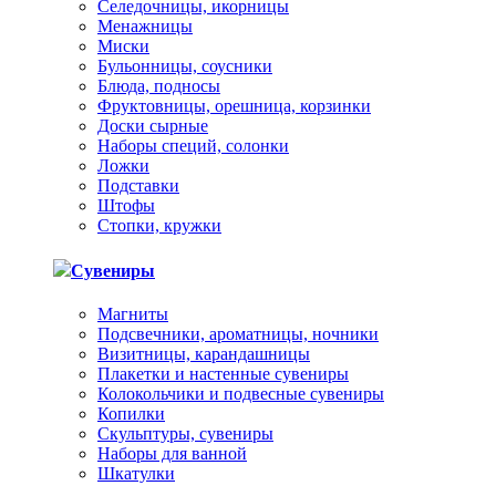
Селедочницы, икорницы
Менажницы
Миски
Бульонницы, соусники
Блюда, подносы
Фруктовницы, орешница, корзинки
Доски сырные
Наборы специй, солонки
Ложки
Подставки
Штофы
Стопки, кружки
Сувениры
Магниты
Подсвечники, ароматницы, ночники
Визитницы, карандашницы
Плакетки и настенные сувениры
Колокольчики и подвесные сувениры
Копилки
Скульптуры, сувениры
Наборы для ванной
Шкатулки