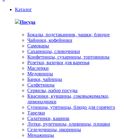
Каталог
Посуда
Бокалы, подстаканник, чашки, блюдце
Чайники, кофейники
Самовары
Сахарницы, сливочники
Конфетницы, сухарницы, тортовницы
Розетки, вазочки для варенья
Масленки
Медовницы
Банки, чайницы
Салфетницы
Сервизы, набор посуды
Квасники, кувшины, соковыжималки,
лимонадники
Супницы, утятницы, блюдо для горячего
Тарелки
Салатники, кашник
Лотки, рулетницы, оливницы, плошки
Селедочницы, икорницы
Менажницы