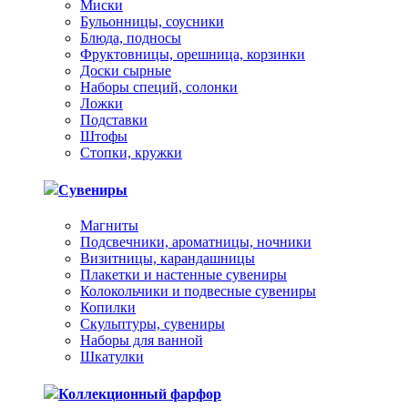
Миски
Бульонницы, соусники
Блюда, подносы
Фруктовницы, орешница, корзинки
Доски сырные
Наборы специй, солонки
Ложки
Подставки
Штофы
Стопки, кружки
Сувениры
Магниты
Подсвечники, ароматницы, ночники
Визитницы, карандашницы
Плакетки и настенные сувениры
Колокольчики и подвесные сувениры
Копилки
Скульптуры, сувениры
Наборы для ванной
Шкатулки
Коллекционный фарфор