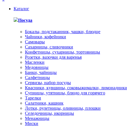
Каталог
Посуда
Бокалы, подстаканник, чашки, блюдце
Чайники, кофейники
Самовары
Сахарницы, сливочники
Конфетницы, сухарницы, тортовницы
Розетки, вазочки для варенья
Масленки
Медовницы
Банки, чайницы
Салфетницы
Сервизы, набор посуды
Квасники, кувшины, соковыжималки, лимонадник
Супницы, утятницы, блюдо для горячего
Тарелки
Салатники, кашник
Лотки, рулетницы, оливницы, плошки
Селедочницы, икорницы
Менажницы
Миски