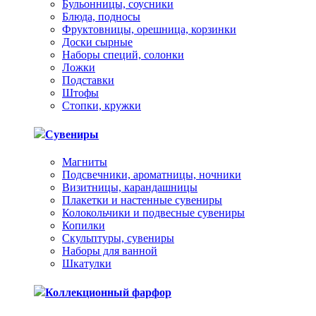
Бульонницы, соусники
Блюда, подносы
Фруктовницы, орешница, корзинки
Доски сырные
Наборы специй, солонки
Ложки
Подставки
Штофы
Стопки, кружки
Сувениры
Магниты
Подсвечники, ароматницы, ночники
Визитницы, карандашницы
Плакетки и настенные сувениры
Колокольчики и подвесные сувениры
Копилки
Скульптуры, сувениры
Наборы для ванной
Шкатулки
Коллекционный фарфор