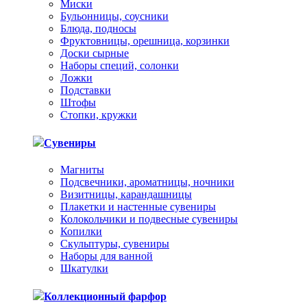
Миски
Бульонницы, соусники
Блюда, подносы
Фруктовницы, орешница, корзинки
Доски сырные
Наборы специй, солонки
Ложки
Подставки
Штофы
Стопки, кружки
Сувениры
Магниты
Подсвечники, ароматницы, ночники
Визитницы, карандашницы
Плакетки и настенные сувениры
Колокольчики и подвесные сувениры
Копилки
Скульптуры, сувениры
Наборы для ванной
Шкатулки
Коллекционный фарфор