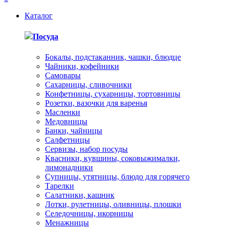
Каталог
Посуда
Бокалы, подстаканник, чашки, блюдце
Чайники, кофейники
Самовары
Сахарницы, сливочники
Конфетницы, сухарницы, тортовницы
Розетки, вазочки для варенья
Масленки
Медовницы
Банки, чайницы
Салфетницы
Сервизы, набор посуды
Квасники, кувшины, соковыжималки,
лимонадники
Супницы, утятницы, блюдо для горячего
Тарелки
Салатники, кашник
Лотки, рулетницы, оливницы, плошки
Селедочницы, икорницы
Менажницы