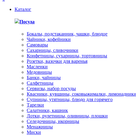
Каталог
Посуда
Бокалы, подстаканник, чашки, блюдце
Чайники, кофейники
Самовары
Сахарницы, сливочники
Конфетницы, сухарницы, тортовницы
Розетки, вазочки для варенья
Масленки
Медовницы
Банки, чайницы
Салфетницы
Сервизы, набор посуды
Квасники, кувшины, соковыжималки, лимонадник
Супницы, утятницы, блюдо для горячего
Тарелки
Салатники, кашник
Лотки, рулетницы, оливницы, плошки
Селедочницы, икорницы
Менажницы
Миски