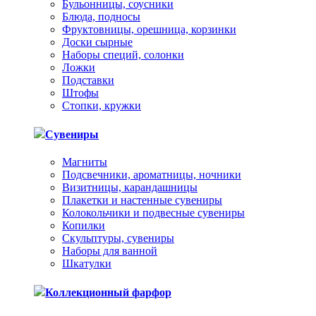
Бульонницы, соусники
Блюда, подносы
Фруктовницы, орешница, корзинки
Доски сырные
Наборы специй, солонки
Ложки
Подставки
Штофы
Стопки, кружки
Сувениры
Магниты
Подсвечники, ароматницы, ночники
Визитницы, карандашницы
Плакетки и настенные сувениры
Колокольчики и подвесные сувениры
Копилки
Скульптуры, сувениры
Наборы для ванной
Шкатулки
Коллекционный фарфор