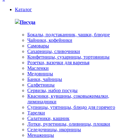
Каталог
Посуда
Бокалы, подстаканник, чашки, блюдце
Чайники, кофейники
Самовары
Сахарницы, сливочники
Конфетницы, сухарницы, тортовницы
Розетки, вазочки для варенья
Масленки
Медовницы
Банки, чайницы
Салфетницы
Сервизы, набор посуды
Квасники, кувшины, соковыжималки,
лимонадники
Супницы, утятницы, блюдо для горячего
Тарелки
Салатники, кашник
Лотки, рулетницы, оливницы, плошки
Селедочницы, икорницы
Менажницы