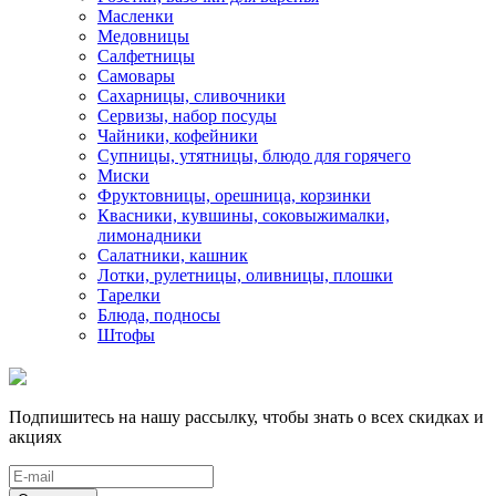
Масленки
Медовницы
Салфетницы
Самовары
Сахарницы, сливочники
Сервизы, набор посуды
Чайники, кофейники
Супницы, утятницы, блюдо для горячего
Миски
Фруктовницы, орешница, корзинки
Квасники, кувшины, соковыжималки,
лимонадники
Салатники, кашник
Лотки, рулетницы, оливницы, плошки
Тарелки
Блюда, подносы
Штофы
Подпишитесь на нашу рассылку, чтобы знать о всех скидках и
акциях