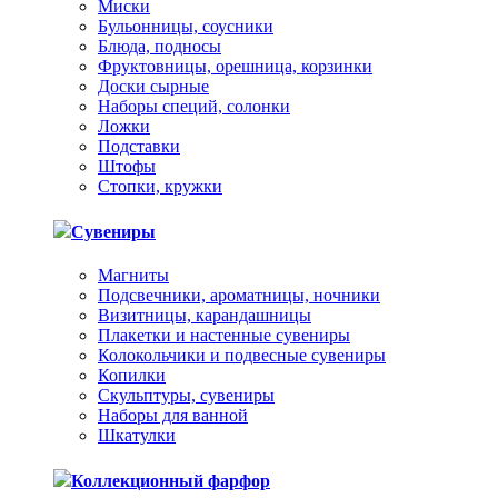
Миски
Бульонницы, соусники
Блюда, подносы
Фруктовницы, орешница, корзинки
Доски сырные
Наборы специй, солонки
Ложки
Подставки
Штофы
Стопки, кружки
Сувениры
Магниты
Подсвечники, ароматницы, ночники
Визитницы, карандашницы
Плакетки и настенные сувениры
Колокольчики и подвесные сувениры
Копилки
Скульптуры, сувениры
Наборы для ванной
Шкатулки
Коллекционный фарфор