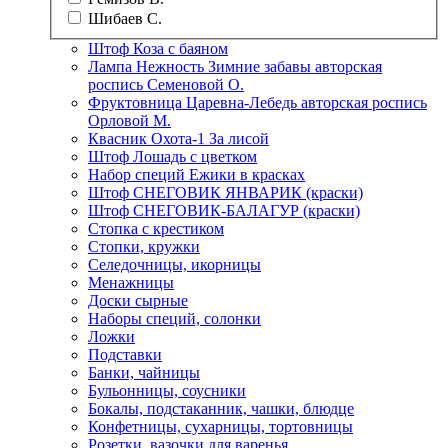
Шибаев С.
Штоф Коза с баяном
Лампа Нежность Зимние забавы авторская
роспись Семеновой О.
Фруктовница Царевна-Лебедь авторская роспись
Орловой М.
Квасник Охота-1 За лисой
Штоф Лошадь с цветком
Набор специй Ежики в красках
Штоф СНЕГОВИК ЯНВАРИК (краски)
Штоф СНЕГОВИК-БАЛАГУР (краски)
Стопка с крестиком
Стопки, кружки
Селедочницы, икорницы
Менажницы
Доски сырные
Наборы специй, солонки
Ложки
Подставки
Банки, чайницы
Бульонницы, соусники
Бокалы, подстаканник, чашки, блюдце
Конфетницы, сухарницы, тортовницы
Розетки, вазочки для варенья