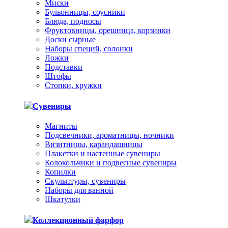
Миски
Бульонницы, соусники
Блюда, подносы
Фруктовницы, орешница, корзинки
Доски сырные
Наборы специй, солонки
Ложки
Подставки
Штофы
Стопки, кружки
Сувениры
Магниты
Подсвечники, ароматницы, ночники
Визитницы, карандашницы
Плакетки и настенные сувениры
Колокольчики и подвесные сувениры
Копилки
Скульптуры, сувениры
Наборы для ванной
Шкатулки
Коллекционный фарфор