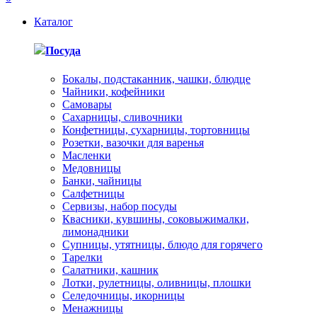
Каталог
Посуда
Бокалы, подстаканник, чашки, блюдце
Чайники, кофейники
Самовары
Сахарницы, сливочники
Конфетницы, сухарницы, тортовницы
Розетки, вазочки для варенья
Масленки
Медовницы
Банки, чайницы
Салфетницы
Сервизы, набор посуды
Квасники, кувшины, соковыжималки,
лимонадники
Супницы, утятницы, блюдо для горячего
Тарелки
Салатники, кашник
Лотки, рулетницы, оливницы, плошки
Селедочницы, икорницы
Менажницы