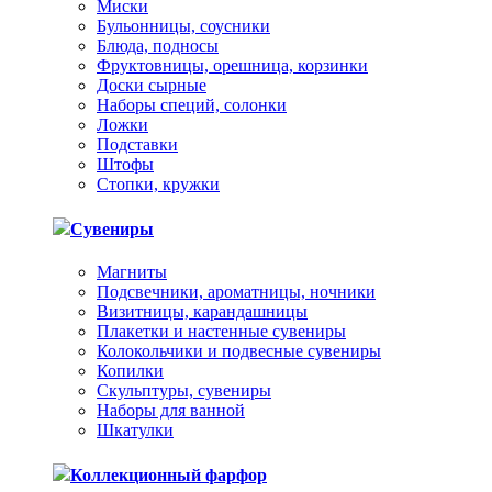
Миски
Бульонницы, соусники
Блюда, подносы
Фруктовницы, орешница, корзинки
Доски сырные
Наборы специй, солонки
Ложки
Подставки
Штофы
Стопки, кружки
Сувениры
Магниты
Подсвечники, ароматницы, ночники
Визитницы, карандашницы
Плакетки и настенные сувениры
Колокольчики и подвесные сувениры
Копилки
Скульптуры, сувениры
Наборы для ванной
Шкатулки
Коллекционный фарфор