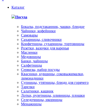
Каталог
Посуда
Бокалы, подстаканник, чашки, блюдце
Чайники, кофейники
Самовары
Сахарницы, сливочники
Конфетницы, сухарницы, тортовницы
Розетки, вазочки для варенья
Масленки
Медовницы
Банки, чайницы
Салфетницы
Сервизы, набор посуды
Квасники, кувшины, соковыжималки,
лимонадники
Супницы, утятницы, блюдо для горячего
Тарелки
Салатники, кашник
Лотки, рулетницы, оливницы, плошки
Селедочницы, икорницы
Менажницы