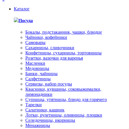
Каталог
Посуда
Бокалы, подстаканник, чашки, блюдце
Чайники, кофейники
Самовары
Сахарницы, сливочники
Конфетницы, сухарницы, тортовницы
Розетки, вазочки для варенья
Масленки
Медовницы
Банки, чайницы
Салфетницы
Сервизы, набор посуды
Квасники, кувшины, соковыжималки,
лимонадники
Супницы, утятницы, блюдо для горячего
Тарелки
Салатники, кашник
Лотки, рулетницы, оливницы, плошки
Селедочницы, икорницы
Менажницы