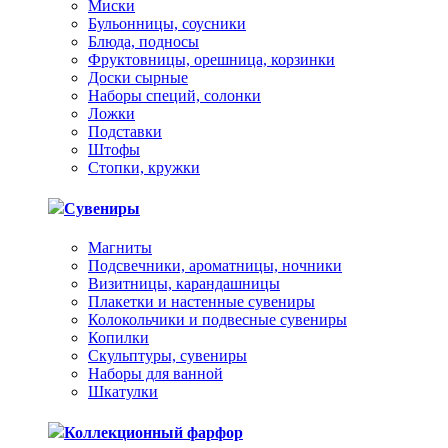
Миски
Бульонницы, соусники
Блюда, подносы
Фруктовницы, орешница, корзинки
Доски сырные
Наборы специй, солонки
Ложки
Подставки
Штофы
Стопки, кружки
Сувениры
Магниты
Подсвечники, ароматницы, ночники
Визитницы, карандашницы
Плакетки и настенные сувениры
Колокольчики и подвесные сувениры
Копилки
Скульптуры, сувениры
Наборы для ванной
Шкатулки
Коллекционный фарфор