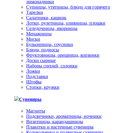
лимонадники
Супницы, утятницы, блюдо для горячего
Тарелки
Салатники, кашник
Лотки, рулетницы, оливницы, плошки
Селедочницы, икорницы
Менажницы
Миски
Бульонницы, соусники
Блюда, подносы
Фруктовницы, орешница, корзинки
Доски сырные
Наборы специй, солонки
Ложки
Подставки
Штофы
Стопки, кружки
Сувениры
Магниты
Подсвечники, ароматницы, ночники
Визитницы, карандашницы
Плакетки и настенные сувениры
Колокольчики и подвесные сувениры