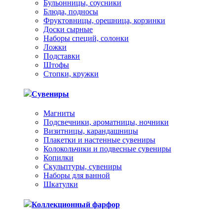
Бульонницы, соусники
Блюда, подносы
Фруктовницы, орешница, корзинки
Доски сырные
Наборы специй, солонки
Ложки
Подставки
Штофы
Стопки, кружки
Сувениры
Магниты
Подсвечники, ароматницы, ночники
Визитницы, карандашницы
Плакетки и настенные сувениры
Колокольчики и подвесные сувениры
Копилки
Скульптуры, сувениры
Наборы для ванной
Шкатулки
Коллекционный фарфор