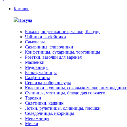
Каталог
Посуда
Бокалы, подстаканник, чашки, блюдце
Чайники, кофейники
Самовары
Сахарницы, сливочники
Конфетницы, сухарницы, тортовницы
Розетки, вазочки для варенья
Масленки
Медовницы
Банки, чайницы
Салфетницы
Сервизы, набор посуды
Квасники, кувшины, соковыжималки, лимонадник
Супницы, утятницы, блюдо для горячего
Тарелки
Салатники, кашник
Лотки, рулетницы, оливницы, плошки
Селедочницы, икорницы
Менажницы
Миски