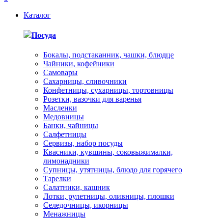
Каталог
Посуда
Бокалы, подстаканник, чашки, блюдце
Чайники, кофейники
Самовары
Сахарницы, сливочники
Конфетницы, сухарницы, тортовницы
Розетки, вазочки для варенья
Масленки
Медовницы
Банки, чайницы
Салфетницы
Сервизы, набор посуды
Квасники, кувшины, соковыжималки,
лимонадники
Супницы, утятницы, блюдо для горячего
Тарелки
Салатники, кашник
Лотки, рулетницы, оливницы, плошки
Селедочницы, икорницы
Менажницы