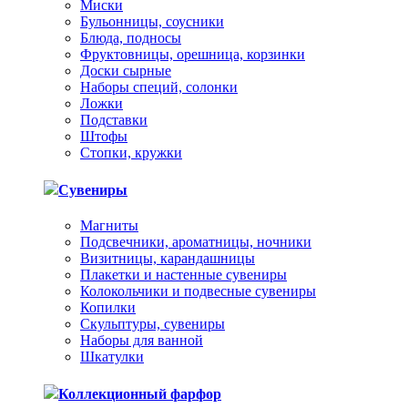
Миски
Бульонницы, соусники
Блюда, подносы
Фруктовницы, орешница, корзинки
Доски сырные
Наборы специй, солонки
Ложки
Подставки
Штофы
Стопки, кружки
Сувениры
Магниты
Подсвечники, ароматницы, ночники
Визитницы, карандашницы
Плакетки и настенные сувениры
Колокольчики и подвесные сувениры
Копилки
Скульптуры, сувениры
Наборы для ванной
Шкатулки
Коллекционный фарфор