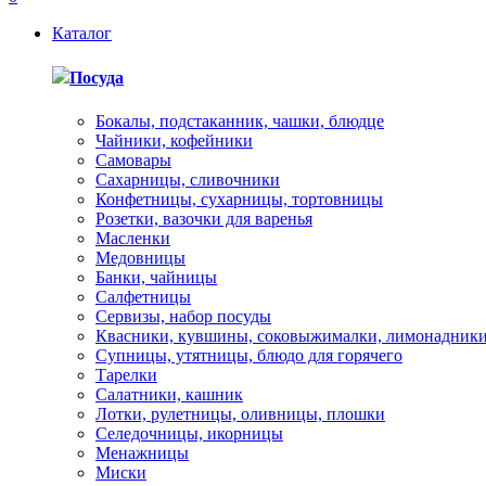
Каталог
Посуда
Бокалы, подстаканник, чашки, блюдце
Чайники, кофейники
Самовары
Сахарницы, сливочники
Конфетницы, сухарницы, тортовницы
Розетки, вазочки для варенья
Масленки
Медовницы
Банки, чайницы
Салфетницы
Сервизы, набор посуды
Квасники, кувшины, соковыжималки, лимонадник
Супницы, утятницы, блюдо для горячего
Тарелки
Салатники, кашник
Лотки, рулетницы, оливницы, плошки
Селедочницы, икорницы
Менажницы
Миски