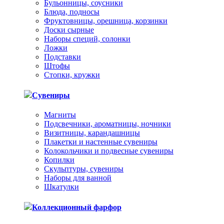
Бульонницы, соусники
Блюда, подносы
Фруктовницы, орешница, корзинки
Доски сырные
Наборы специй, солонки
Ложки
Подставки
Штофы
Стопки, кружки
Сувениры
Магниты
Подсвечники, ароматницы, ночники
Визитницы, карандашницы
Плакетки и настенные сувениры
Колокольчики и подвесные сувениры
Копилки
Скульптуры, сувениры
Наборы для ванной
Шкатулки
Коллекционный фарфор