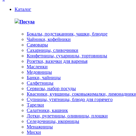
Каталог
Посуда
Бокалы, подстаканник, чашки, блюдце
Чайники, кофейники
Самовары
Сахарницы, сливочники
Конфетницы, сухарницы, тортовницы
Розетки, вазочки для варенья
Масленки
Медовницы
Банки, чайницы
Салфетницы
Сервизы, набор посуды
Квасники, кувшины, соковыжималки, лимонадник
Супницы, утятницы, блюдо для горячего
Тарелки
Салатники, кашник
Лотки, рулетницы, оливницы, плошки
Селедочницы, икорницы
Менажницы
Миски