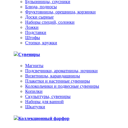
Бульонницы, соусники
Блюда, подносы
Фруктовницы, орешница, корзинки
Доски сырные
Наборы специй, солонки
Ложки
Подставки
Штофы
Стопки, кружки
Сувениры
Магниты
Подсвечники, ароматницы, ночники
Визитницы, карандашницы
Плакетки и настенные сувениры
Колокольчики и подвесные сувениры
Копилки
Скульптуры, сувениры
Наборы для ванной
Шкатулки
Коллекционный фарфор