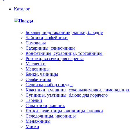
Каталог
Посуда
Бокалы, подстаканник, чашки, блюдце
Чайники, кофейники
Самовары
Сахарницы, сливочники
Конфетницы, сухарницы, тортовницы
Розетки, вазочки для варенья
Масленки
Медовницы
Банки, чайницы
Салфетницы
Сервизы, набор посуды
Квасники, кувшины, соковыжималки, лимонадник
Супницы, утятницы, блюдо для горячего
Тарелки
Салатники, кашник
Лотки, рулетницы, оливницы, плошки
Селедочницы, икорницы
Менажницы
Миски