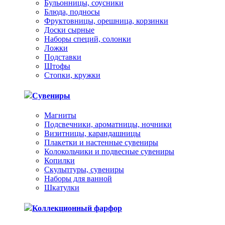
Бульонницы, соусники
Блюда, подносы
Фруктовницы, орешница, корзинки
Доски сырные
Наборы специй, солонки
Ложки
Подставки
Штофы
Стопки, кружки
Сувениры
Магниты
Подсвечники, ароматницы, ночники
Визитницы, карандашницы
Плакетки и настенные сувениры
Колокольчики и подвесные сувениры
Копилки
Скульптуры, сувениры
Наборы для ванной
Шкатулки
Коллекционный фарфор