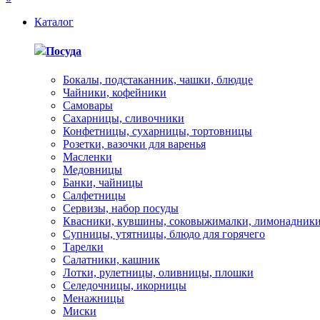
Каталог
Посуда
Бокалы, подстаканник, чашки, блюдце
Чайники, кофейники
Самовары
Сахарницы, сливочники
Конфетницы, сухарницы, тортовницы
Розетки, вазочки для варенья
Масленки
Медовницы
Банки, чайницы
Салфетницы
Сервизы, набор посуды
Квасники, кувшины, соковыжималки, лимонадник
Супницы, утятницы, блюдо для горячего
Тарелки
Салатники, кашник
Лотки, рулетницы, оливницы, плошки
Селедочницы, икорницы
Менажницы
Миски