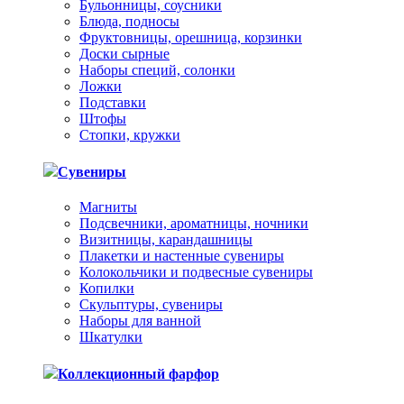
Бульонницы, соусники
Блюда, подносы
Фруктовницы, орешница, корзинки
Доски сырные
Наборы специй, солонки
Ложки
Подставки
Штофы
Стопки, кружки
Сувениры
Магниты
Подсвечники, ароматницы, ночники
Визитницы, карандашницы
Плакетки и настенные сувениры
Колокольчики и подвесные сувениры
Копилки
Скульптуры, сувениры
Наборы для ванной
Шкатулки
Коллекционный фарфор