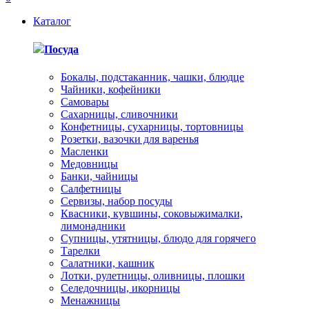
Каталог
Посуда
Бокалы, подстаканник, чашки, блюдце
Чайники, кофейники
Самовары
Сахарницы, сливочники
Конфетницы, сухарницы, тортовницы
Розетки, вазочки для варенья
Масленки
Медовницы
Банки, чайницы
Салфетницы
Сервизы, набор посуды
Квасники, кувшины, соковыжималки,
лимонадники
Супницы, утятницы, блюдо для горячего
Тарелки
Салатники, кашник
Лотки, рулетницы, оливницы, плошки
Селедочницы, икорницы
Менажницы