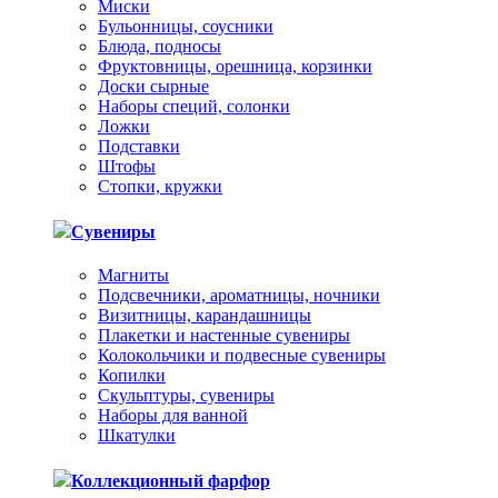
Миски
Бульонницы, соусники
Блюда, подносы
Фруктовницы, орешница, корзинки
Доски сырные
Наборы специй, солонки
Ложки
Подставки
Штофы
Стопки, кружки
Сувениры
Магниты
Подсвечники, ароматницы, ночники
Визитницы, карандашницы
Плакетки и настенные сувениры
Колокольчики и подвесные сувениры
Копилки
Скульптуры, сувениры
Наборы для ванной
Шкатулки
Коллекционный фарфор