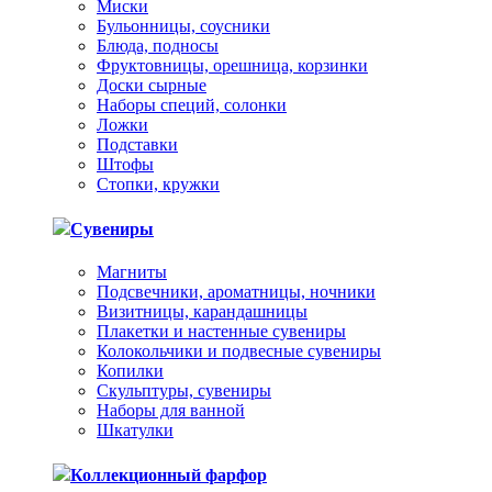
Миски
Бульонницы, соусники
Блюда, подносы
Фруктовницы, орешница, корзинки
Доски сырные
Наборы специй, солонки
Ложки
Подставки
Штофы
Стопки, кружки
Сувениры
Магниты
Подсвечники, ароматницы, ночники
Визитницы, карандашницы
Плакетки и настенные сувениры
Колокольчики и подвесные сувениры
Копилки
Скульптуры, сувениры
Наборы для ванной
Шкатулки
Коллекционный фарфор