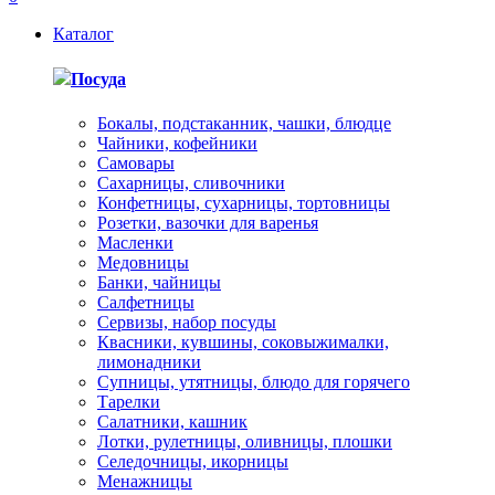
Каталог
Посуда
Бокалы, подстаканник, чашки, блюдце
Чайники, кофейники
Самовары
Сахарницы, сливочники
Конфетницы, сухарницы, тортовницы
Розетки, вазочки для варенья
Масленки
Медовницы
Банки, чайницы
Салфетницы
Сервизы, набор посуды
Квасники, кувшины, соковыжималки,
лимонадники
Супницы, утятницы, блюдо для горячего
Тарелки
Салатники, кашник
Лотки, рулетницы, оливницы, плошки
Селедочницы, икорницы
Менажницы