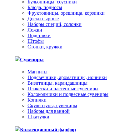
Бульонницы, соусники
Блюда, подносы
Фруктовницы, орешница, корзинки
Доски сырные
Наборы специй, солонки
Ложки
Подставки
Штофы
Стопки, кружки
Сувениры
Магниты
Подсвечники, ароматницы, ночники
Визитницы, карандашницы
Плакетки и настенные сувениры
Колокольчики и подвесные сувениры
Копилки
Скульптуры, сувениры
Наборы для ванной
Шкатулки
Коллекционный фарфор