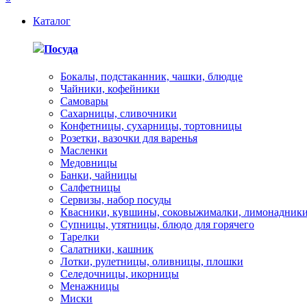
Каталог
Посуда
Бокалы, подстаканник, чашки, блюдце
Чайники, кофейники
Самовары
Сахарницы, сливочники
Конфетницы, сухарницы, тортовницы
Розетки, вазочки для варенья
Масленки
Медовницы
Банки, чайницы
Салфетницы
Сервизы, набор посуды
Квасники, кувшины, соковыжималки, лимонадник
Супницы, утятницы, блюдо для горячего
Тарелки
Салатники, кашник
Лотки, рулетницы, оливницы, плошки
Селедочницы, икорницы
Менажницы
Миски