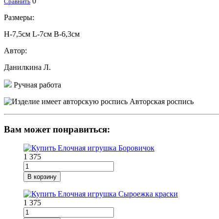
0
Сравнить
Размеры:
H-7,5см L-7см В-6,3см
Автор:
Данилкина Л.
Ручная работа
Авторская роспись
Вам может понравиться:
1 375
В корзину
1 375