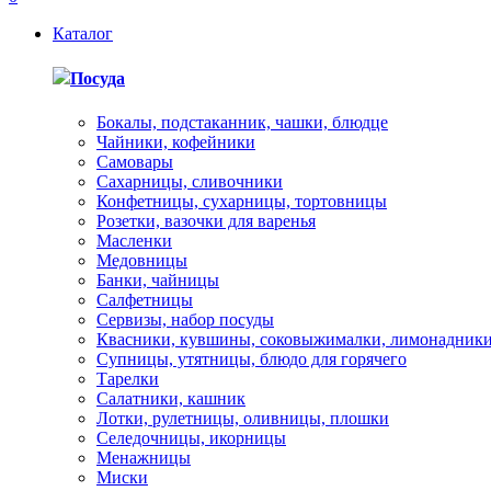
Каталог
Посуда
Бокалы, подстаканник, чашки, блюдце
Чайники, кофейники
Самовары
Сахарницы, сливочники
Конфетницы, сухарницы, тортовницы
Розетки, вазочки для варенья
Масленки
Медовницы
Банки, чайницы
Салфетницы
Сервизы, набор посуды
Квасники, кувшины, соковыжималки, лимонадник
Супницы, утятницы, блюдо для горячего
Тарелки
Салатники, кашник
Лотки, рулетницы, оливницы, плошки
Селедочницы, икорницы
Менажницы
Миски