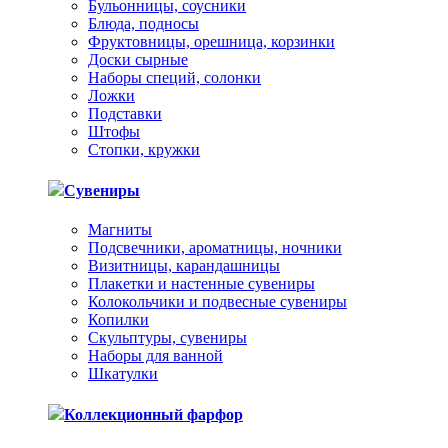
Бульонницы, соусники
Блюда, подносы
Фруктовницы, орешница, корзинки
Доски сырные
Наборы специй, солонки
Ложки
Подставки
Штофы
Стопки, кружки
Сувениры
Магниты
Подсвечники, ароматницы, ночники
Визитницы, карандашницы
Плакетки и настенные сувениры
Колокольчики и подвесные сувениры
Копилки
Скульптуры, сувениры
Наборы для ванной
Шкатулки
Коллекционный фарфор