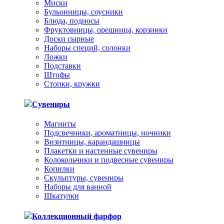
Миски
Бульонницы, соусники
Блюда, подносы
Фруктовницы, орешница, корзинки
Доски сырные
Наборы специй, солонки
Ложки
Подставки
Штофы
Стопки, кружки
Сувениры
Магниты
Подсвечники, ароматницы, ночники
Визитницы, карандашницы
Плакетки и настенные сувениры
Колокольчики и подвесные сувениры
Копилки
Скульптуры, сувениры
Наборы для ванной
Шкатулки
Коллекционный фарфор