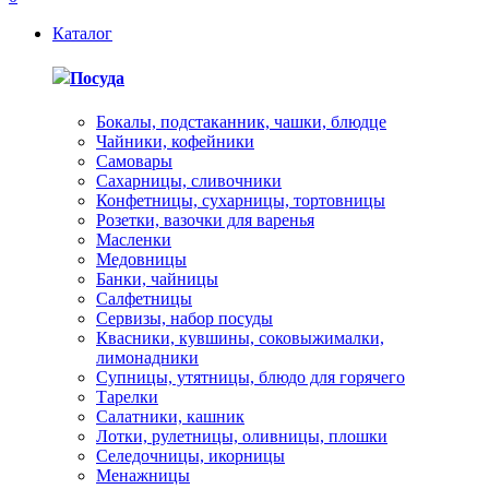
Каталог
Посуда
Бокалы, подстаканник, чашки, блюдце
Чайники, кофейники
Самовары
Сахарницы, сливочники
Конфетницы, сухарницы, тортовницы
Розетки, вазочки для варенья
Масленки
Медовницы
Банки, чайницы
Салфетницы
Сервизы, набор посуды
Квасники, кувшины, соковыжималки,
лимонадники
Супницы, утятницы, блюдо для горячего
Тарелки
Салатники, кашник
Лотки, рулетницы, оливницы, плошки
Селедочницы, икорницы
Менажницы