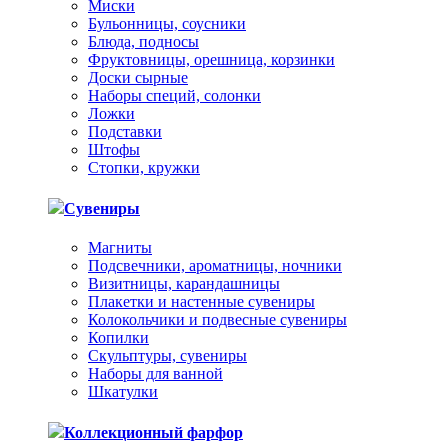
Миски
Бульонницы, соусники
Блюда, подносы
Фруктовницы, орешница, корзинки
Доски сырные
Наборы специй, солонки
Ложки
Подставки
Штофы
Стопки, кружки
Сувениры
Магниты
Подсвечники, ароматницы, ночники
Визитницы, карандашницы
Плакетки и настенные сувениры
Колокольчики и подвесные сувениры
Копилки
Скульптуры, сувениры
Наборы для ванной
Шкатулки
Коллекционный фарфор