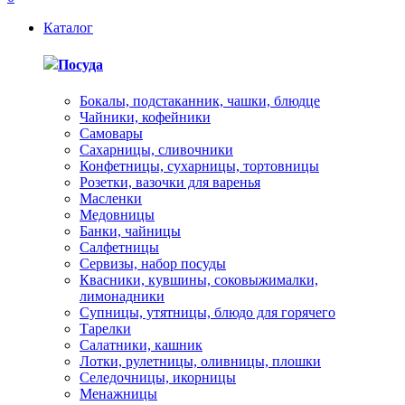
Каталог
Посуда
Бокалы, подстаканник, чашки, блюдце
Чайники, кофейники
Самовары
Сахарницы, сливочники
Конфетницы, сухарницы, тортовницы
Розетки, вазочки для варенья
Масленки
Медовницы
Банки, чайницы
Салфетницы
Сервизы, набор посуды
Квасники, кувшины, соковыжималки,
лимонадники
Супницы, утятницы, блюдо для горячего
Тарелки
Салатники, кашник
Лотки, рулетницы, оливницы, плошки
Селедочницы, икорницы
Менажницы