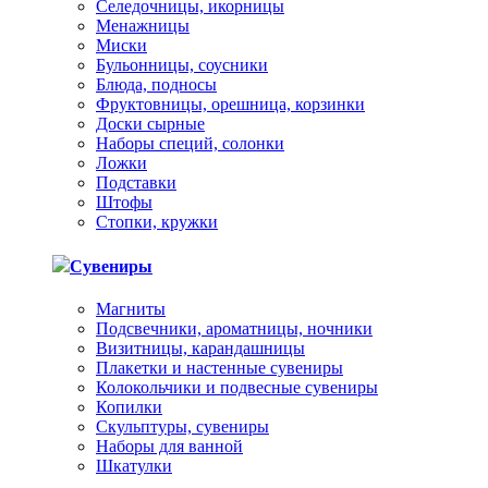
Селедочницы, икорницы
Менажницы
Миски
Бульонницы, соусники
Блюда, подносы
Фруктовницы, орешница, корзинки
Доски сырные
Наборы специй, солонки
Ложки
Подставки
Штофы
Стопки, кружки
Сувениры
Магниты
Подсвечники, ароматницы, ночники
Визитницы, карандашницы
Плакетки и настенные сувениры
Колокольчики и подвесные сувениры
Копилки
Скульптуры, сувениры
Наборы для ванной
Шкатулки