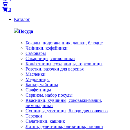
0
Каталог
Посуда
Бокалы, подстаканник, чашки, блюдце
Чайники, кофейники
Самовары
Сахарницы, сливочники
Конфетницы, сухарницы, тортовницы
Розетки, вазочки для варенья
Масленки
Медовницы
Банки, чайницы
Салфетницы
Сервизы, набор посуды
Квасники, кувшины, соковыжималки,
лимонадники
Супницы, утятницы, блюдо для горячего
Тарелки
Салатники, кашник
Лотки, рулетницы, оливницы, плошки