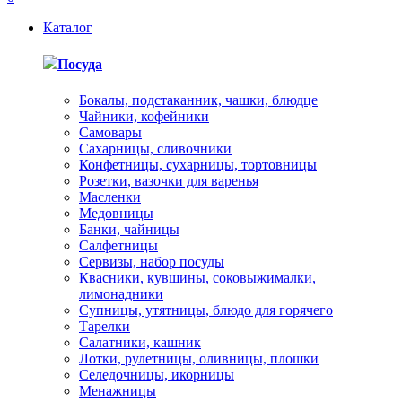
Каталог
Посуда
Бокалы, подстаканник, чашки, блюдце
Чайники, кофейники
Самовары
Сахарницы, сливочники
Конфетницы, сухарницы, тортовницы
Розетки, вазочки для варенья
Масленки
Медовницы
Банки, чайницы
Салфетницы
Сервизы, набор посуды
Квасники, кувшины, соковыжималки,
лимонадники
Супницы, утятницы, блюдо для горячего
Тарелки
Салатники, кашник
Лотки, рулетницы, оливницы, плошки
Селедочницы, икорницы
Менажницы