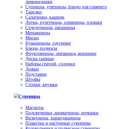
лимонадники
Супницы, утятницы, блюдо для горячего
Тарелки
Салатники, кашник
Лотки, рулетницы, оливницы, плошки
Селедочницы, икорницы
Менажницы
Миски
Бульонницы, соусники
Блюда, подносы
Фруктовницы, орешница, корзинки
Доски сырные
Наборы специй, солонки
Ложки
Подставки
Штофы
Стопки, кружки
Сувениры
Магниты
Подсвечники, ароматницы, ночники
Визитницы, карандашницы
Плакетки и настенные сувениры
Колокольчики и подвесные сувениры