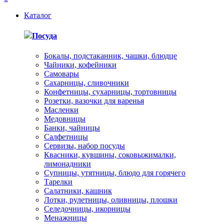
Каталог
Посуда
Бокалы, подстаканник, чашки, блюдце
Чайники, кофейники
Самовары
Сахарницы, сливочники
Конфетницы, сухарницы, тортовницы
Розетки, вазочки для варенья
Масленки
Медовницы
Банки, чайницы
Салфетницы
Сервизы, набор посуды
Квасники, кувшины, соковыжималки,
лимонадники
Супницы, утятницы, блюдо для горячего
Тарелки
Салатники, кашник
Лотки, рулетницы, оливницы, плошки
Селедочницы, икорницы
Менажницы