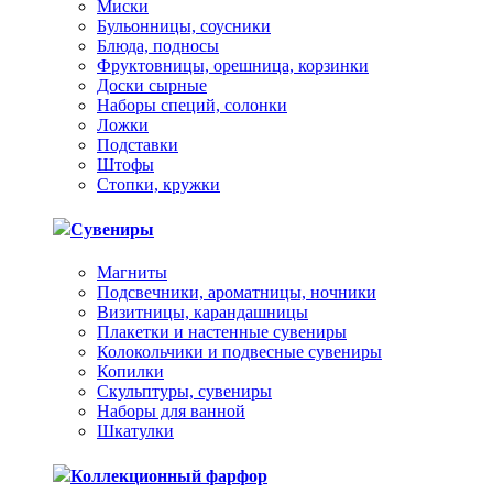
Миски
Бульонницы, соусники
Блюда, подносы
Фруктовницы, орешница, корзинки
Доски сырные
Наборы специй, солонки
Ложки
Подставки
Штофы
Стопки, кружки
Сувениры
Магниты
Подсвечники, ароматницы, ночники
Визитницы, карандашницы
Плакетки и настенные сувениры
Колокольчики и подвесные сувениры
Копилки
Скульптуры, сувениры
Наборы для ванной
Шкатулки
Коллекционный фарфор