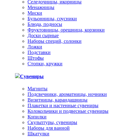
Селедочницы, икорницы
Менажницы
Миски
Бульонницы, соусники
Блюда, подносы
Фруктовницы, орешница, корзинки
Доски сырные
Наборы специй, солонки
Ложки
Подставки
Штофы
Стопки, кружки
Сувениры
Магниты
Подсвечники, ароматницы, ночники
Визитницы, карандашницы
Плакетки и настенные сувениры
Колокольчики и подвесные сувениры
Копилки
Скульптуры, сувениры
Наборы для ванной
Шкатулки