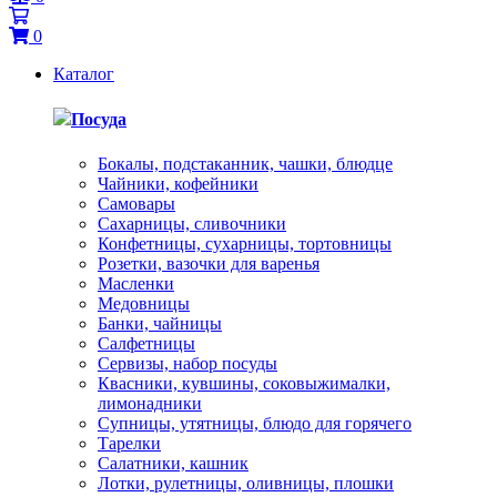
0
Каталог
Посуда
Бокалы, подстаканник, чашки, блюдце
Чайники, кофейники
Самовары
Сахарницы, сливочники
Конфетницы, сухарницы, тортовницы
Розетки, вазочки для варенья
Масленки
Медовницы
Банки, чайницы
Салфетницы
Сервизы, набор посуды
Квасники, кувшины, соковыжималки,
лимонадники
Супницы, утятницы, блюдо для горячего
Тарелки
Салатники, кашник
Лотки, рулетницы, оливницы, плошки