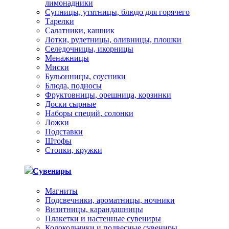
лимонадники
Супницы, утятницы, блюдо для горячего
Тарелки
Салатники, кашник
Лотки, рулетницы, оливницы, плошки
Селедочницы, икорницы
Менажницы
Миски
Бульонницы, соусники
Блюда, подносы
Фруктовницы, орешница, корзинки
Доски сырные
Наборы специй, солонки
Ложки
Подставки
Штофы
Стопки, кружки
Сувениры
Магниты
Подсвечники, ароматницы, ночники
Визитницы, карандашницы
Плакетки и настенные сувениры
Колокольчики и подвесные сувениры