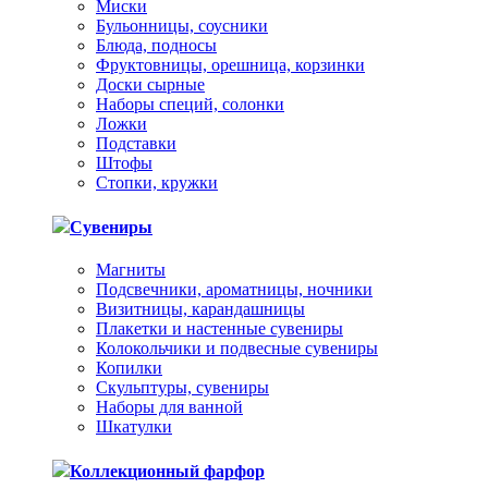
Миски
Бульонницы, соусники
Блюда, подносы
Фруктовницы, орешница, корзинки
Доски сырные
Наборы специй, солонки
Ложки
Подставки
Штофы
Стопки, кружки
Сувениры
Магниты
Подсвечники, ароматницы, ночники
Визитницы, карандашницы
Плакетки и настенные сувениры
Колокольчики и подвесные сувениры
Копилки
Скульптуры, сувениры
Наборы для ванной
Шкатулки
Коллекционный фарфор