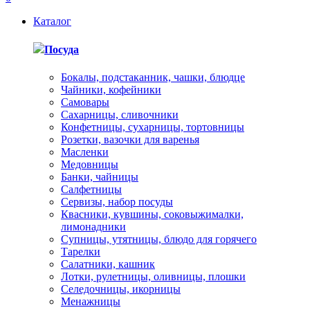
Каталог
Посуда
Бокалы, подстаканник, чашки, блюдце
Чайники, кофейники
Самовары
Сахарницы, сливочники
Конфетницы, сухарницы, тортовницы
Розетки, вазочки для варенья
Масленки
Медовницы
Банки, чайницы
Салфетницы
Сервизы, набор посуды
Квасники, кувшины, соковыжималки,
лимонадники
Супницы, утятницы, блюдо для горячего
Тарелки
Салатники, кашник
Лотки, рулетницы, оливницы, плошки
Селедочницы, икорницы
Менажницы