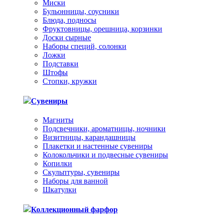
Миски
Бульонницы, соусники
Блюда, подносы
Фруктовницы, орешница, корзинки
Доски сырные
Наборы специй, солонки
Ложки
Подставки
Штофы
Стопки, кружки
Сувениры
Магниты
Подсвечники, ароматницы, ночники
Визитницы, карандашницы
Плакетки и настенные сувениры
Колокольчики и подвесные сувениры
Копилки
Скульптуры, сувениры
Наборы для ванной
Шкатулки
Коллекционный фарфор