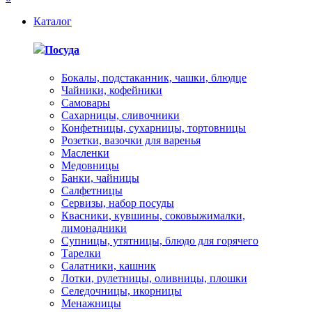
Каталог
Посуда
Бокалы, подстаканник, чашки, блюдце
Чайники, кофейники
Самовары
Сахарницы, сливочники
Конфетницы, сухарницы, тортовницы
Розетки, вазочки для варенья
Масленки
Медовницы
Банки, чайницы
Салфетницы
Сервизы, набор посуды
Квасники, кувшины, соковыжималки,
лимонадники
Супницы, утятницы, блюдо для горячего
Тарелки
Салатники, кашник
Лотки, рулетницы, оливницы, плошки
Селедочницы, икорницы
Менажницы