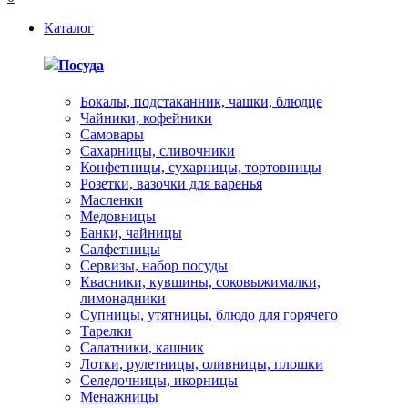
Каталог
Посуда
Бокалы, подстаканник, чашки, блюдце
Чайники, кофейники
Самовары
Сахарницы, сливочники
Конфетницы, сухарницы, тортовницы
Розетки, вазочки для варенья
Масленки
Медовницы
Банки, чайницы
Салфетницы
Сервизы, набор посуды
Квасники, кувшины, соковыжималки,
лимонадники
Супницы, утятницы, блюдо для горячего
Тарелки
Салатники, кашник
Лотки, рулетницы, оливницы, плошки
Селедочницы, икорницы
Менажницы