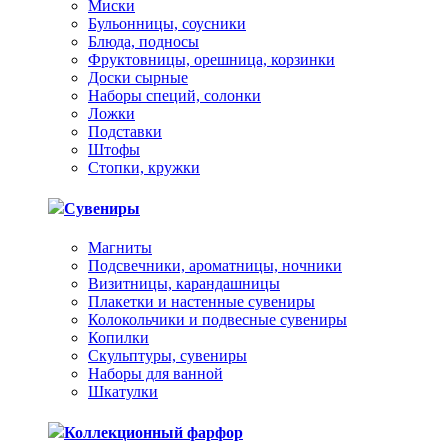
Миски
Бульонницы, соусники
Блюда, подносы
Фруктовницы, орешница, корзинки
Доски сырные
Наборы специй, солонки
Ложки
Подставки
Штофы
Стопки, кружки
Сувениры
Магниты
Подсвечники, ароматницы, ночники
Визитницы, карандашницы
Плакетки и настенные сувениры
Колокольчики и подвесные сувениры
Копилки
Скульптуры, сувениры
Наборы для ванной
Шкатулки
Коллекционный фарфор