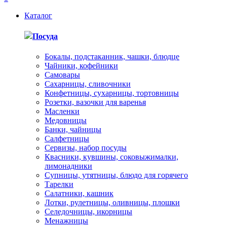
Каталог
Посуда
Бокалы, подстаканник, чашки, блюдце
Чайники, кофейники
Самовары
Сахарницы, сливочники
Конфетницы, сухарницы, тортовницы
Розетки, вазочки для варенья
Масленки
Медовницы
Банки, чайницы
Салфетницы
Сервизы, набор посуды
Квасники, кувшины, соковыжималки,
лимонадники
Супницы, утятницы, блюдо для горячего
Тарелки
Салатники, кашник
Лотки, рулетницы, оливницы, плошки
Селедочницы, икорницы
Менажницы