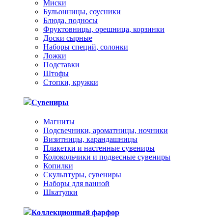
Миски
Бульонницы, соусники
Блюда, подносы
Фруктовницы, орешница, корзинки
Доски сырные
Наборы специй, солонки
Ложки
Подставки
Штофы
Стопки, кружки
Сувениры
Магниты
Подсвечники, ароматницы, ночники
Визитницы, карандашницы
Плакетки и настенные сувениры
Колокольчики и подвесные сувениры
Копилки
Скульптуры, сувениры
Наборы для ванной
Шкатулки
Коллекционный фарфор