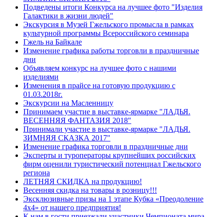
Подведены итоги Конкурса на лучшее фото "Изделия
Галактики в жизни людей"
Экскурсия в Музей Гжельского промысла в рамках
культурной программы Всероссийского семинара
Гжель на Байкале
Изменение графика работы торговли в праздничные
дни
Объявляем конкурс на лучшее фото с нашими
изделиями
Изменения в прайсе на готовую продукцию с
01.03.2018г.
Экскурсии на Масленницу
Принимаем участие в выставке-ярмарке "ЛАДЬЯ.
ВЕСЕННЯЯ ФАНТАЗИЯ 2018"
Принимали участие в выставке-ярмарке "ЛАДЬЯ.
ЗИМНЯЯ СКАЗКА 2017"
Изменение графика торговли в праздничные дни
Эксперты и туроператоры крупнейших российских
фирм оценили туристический потенциал Гжельского
региона
ЛЕТНЯЯ СКИДКА на продукцию!
Весенняя скидка на товары в розницу!!!
Эксклюзивные призы на 1 этапе Кубка «Преодоление
4х4» от нашего предприятия!
К нам в гости приезжали участники Чемпионата мира