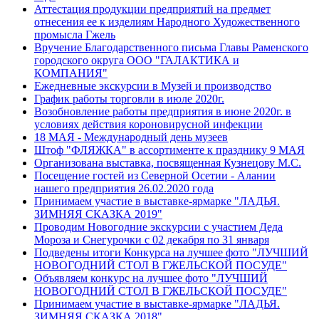
Аттестация продукции предприятий на предмет
отнесения ее к изделиям Народного Художественного
промысла Гжель
Вручение Благодарственного письма Главы Раменского
городского округа ООО "ГАЛАКТИКА и
КОМПАНИЯ"
Ежедневные экскурсии в Музей и производство
График работы торговли в июле 2020г.
Возобновление работы предприятия в июне 2020г. в
условиях действия короновирусной инфекции
18 МАЯ - Международный день музеев
Штоф "ФЛЯЖКА" в ассортименте к празднику 9 МАЯ
Организована выставка, посвященная Кузнецову М.С.
Посещение гостей из Северной Осетии - Алании
нашего предприятия 26.02.2020 года
Принимаем участие в выставке-ярмарке "ЛАДЬЯ.
ЗИМНЯЯ СКАЗКА 2019"
Проводим Новогодние экскурсии с участием Деда
Мороза и Снегурочки с 02 декабря по 31 января
Подведены итоги Конкурса на лучшее фото "ЛУЧШИЙ
НОВОГОДНИЙ СТОЛ В ГЖЕЛЬСКОЙ ПОСУДЕ"
Объявляем конкурс на лучшее фото "ЛУЧШИЙ
НОВОГОДНИЙ СТОЛ В ГЖЕЛЬСКОЙ ПОСУДЕ"
Принимаем участие в выставке-ярмарке "ЛАДЬЯ.
ЗИМНЯЯ СКАЗКА 2018"