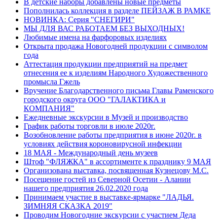
В детские наборы добавлены новые предметы
Пополнилась коллекция в разделе ПЕЙЗАЖ В РАМКЕ
НОВИНКА: Серия "СНЕГИРИ"
МЫ ДЛЯ ВАС РАБОТАЕМ БЕЗ ВЫХОДНЫХ!
Любимые имена на фарфоровых изделиях
Открыта продажа Новогодней продукции с символом
года
Аттестация продукции предприятий на предмет
отнесения ее к изделиям Народного Художественного
промысла Гжель
Вручение Благодарственного письма Главы Раменского
городского округа ООО "ГАЛАКТИКА и
КОМПАНИЯ"
Ежедневные экскурсии в Музей и производство
График работы торговли в июле 2020г.
Возобновление работы предприятия в июне 2020г. в
условиях действия короновирусной инфекции
18 МАЯ - Международный день музеев
Штоф "ФЛЯЖКА" в ассортименте к празднику 9 МАЯ
Организована выставка, посвященная Кузнецову М.С.
Посещение гостей из Северной Осетии - Алании
нашего предприятия 26.02.2020 года
Принимаем участие в выставке-ярмарке "ЛАДЬЯ.
ЗИМНЯЯ СКАЗКА 2019"
Проводим Новогодние экскурсии с участием Деда