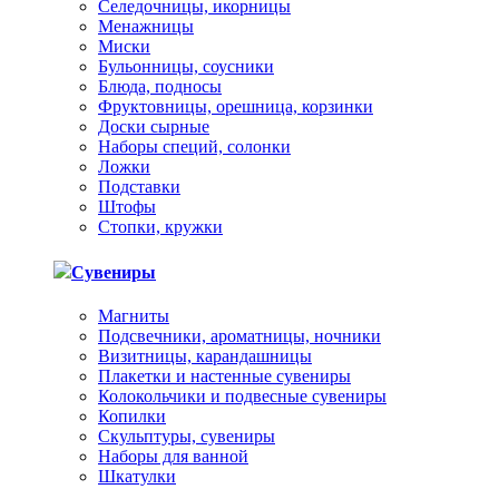
Селедочницы, икорницы
Менажницы
Миски
Бульонницы, соусники
Блюда, подносы
Фруктовницы, орешница, корзинки
Доски сырные
Наборы специй, солонки
Ложки
Подставки
Штофы
Стопки, кружки
Сувениры
Магниты
Подсвечники, ароматницы, ночники
Визитницы, карандашницы
Плакетки и настенные сувениры
Колокольчики и подвесные сувениры
Копилки
Скульптуры, сувениры
Наборы для ванной
Шкатулки