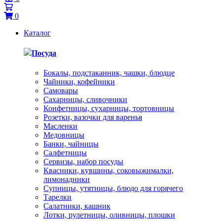
0
Каталог
Посуда
Бокалы, подстаканник, чашки, блюдце
Чайники, кофейники
Самовары
Сахарницы, сливочники
Конфетницы, сухарницы, тортовницы
Розетки, вазочки для варенья
Масленки
Медовницы
Банки, чайницы
Салфетницы
Сервизы, набор посуды
Квасники, кувшины, соковыжималки,
лимонадники
Супницы, утятницы, блюдо для горячего
Тарелки
Салатники, кашник
Лотки, рулетницы, оливницы, плошки