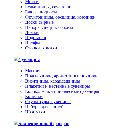
Миски
Бульонницы, соусники
Блюда, подносы
Фруктовницы, орешница, корзинки
Доски сырные
Наборы специй, солонки
Ложки
Подставки
Штофы
Стопки, кружки
Сувениры
Магниты
Подсвечники, ароматницы, ночники
Визитницы, карандашницы
Плакетки и настенные сувениры
Колокольчики и подвесные сувениры
Копилки
Скульптуры, сувениры
Наборы для ванной
Шкатулки
Коллекционный фарфор