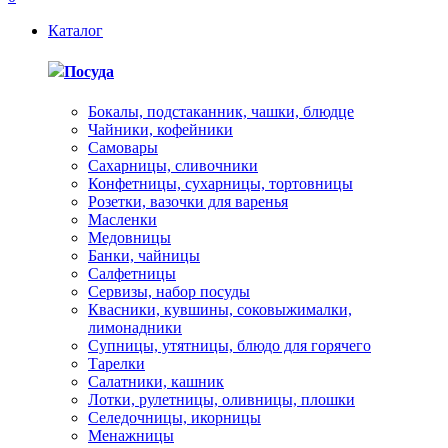
Каталог
Посуда
Бокалы, подстаканник, чашки, блюдце
Чайники, кофейники
Самовары
Сахарницы, сливочники
Конфетницы, сухарницы, тортовницы
Розетки, вазочки для варенья
Масленки
Медовницы
Банки, чайницы
Салфетницы
Сервизы, набор посуды
Квасники, кувшины, соковыжималки,
лимонадники
Супницы, утятницы, блюдо для горячего
Тарелки
Салатники, кашник
Лотки, рулетницы, оливницы, плошки
Селедочницы, икорницы
Менажницы