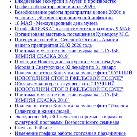
Ежедневные экскурсии в Музей и производство
График работы торговли в июле 2020г.
Возобновление работы предприятия в июне 2020г. в
условиях действия короновирусной инфекции
18 МАЯ - Международный день музеев
Штоф "ФЛЯЖКА" в ассортименте к празднику 9 МАЯ
Организована выставка, посвященная Кузнецову М.С.
Посещение гостей из Северной Осетии - Алании
нашего предприятия 26.02.2020 года
Принимаем участие в выставке-ярмарке "ЛАДЬЯ.
ЗИМНЯЯ СКАЗКА 2019"
Проводим Новогодние экскурсии с участием Деда
Мороза и Снегурочки с 02 декабря по 31 января
Подведены итоги Конкурса на лучшее фото "ЛУЧШИЙ
НОВОГОДНИЙ СТОЛ В ГЖЕЛЬСКОЙ ПОСУДЕ"
Объявляем конкурс на лучшее фото "ЛУЧШИЙ
НОВОГОДНИЙ СТОЛ В ГЖЕЛЬСКОЙ ПОСУДЕ"
Принимаем участие в выставке-ярмарке "ЛАДЬЯ.
ЗИМНЯЯ СКАЗКА 2018"
Подведены итоги Конкурса на лучшее фото "Изделия
Галактики в жизни людей"
Экскурсия в Музей Гжельского промысла в рамках
культурной программы Всероссийского семинара
Гжель на Байкале
Изменение графика работы торговли в праздничные