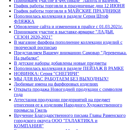
Принимаем участие в Фестивале "Лапоть и валенок"
График работы торговли в праздничные дни 12 ИЮНЯ
График работы торговли в МАЙСКИЕ ПРАЗДНИКИ
Пополнилась коллекция в разделе Серия Штоф
ФЛЯЖКА
Обновление сайта и изменения в прайсе с 01.03.2021г.
Принимаем участие в выставке-ярмарке "ЛАДЬЯ.
СЕЗОН 2020-2021"
В магазине фарфора пополнение коллекции изделий с
творческой росписью
Представляем Вашему вниманию Самовар "Деревенька.
На рыбалке"
В детские наборы добавлены новые предметы
Пополнилась коллекция в разделе ПЕЙЗАЖ В РАМКЕ
НОВИНКА: Серия "СНЕГИРИ"
МЫ ДЛЯ ВАС РАБОТАЕМ БЕЗ ВЫХОДНЫХ!
Любимые имена на фарфоровых изделиях
Открыта продажа Новогодней продукции с символом
года
Аттестация продукции предприятий на предмет
отнесения ее к изделиям Народного Художественного
промысла Гжель
Вручение Благодарственного письма Главы Раменского
городского округа ООО "ГАЛАКТИКА и
КОМПАНИЯ"