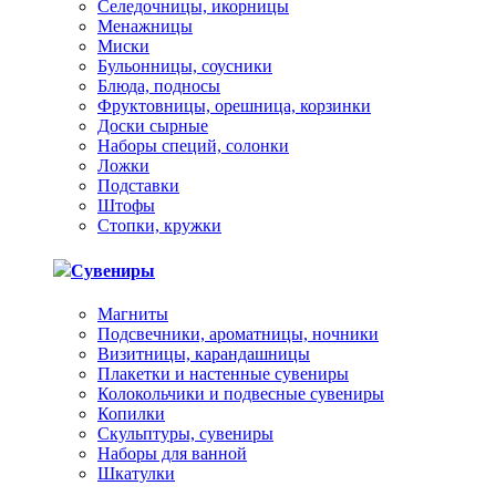
Селедочницы, икорницы
Менажницы
Миски
Бульонницы, соусники
Блюда, подносы
Фруктовницы, орешница, корзинки
Доски сырные
Наборы специй, солонки
Ложки
Подставки
Штофы
Стопки, кружки
Сувениры
Магниты
Подсвечники, ароматницы, ночники
Визитницы, карандашницы
Плакетки и настенные сувениры
Колокольчики и подвесные сувениры
Копилки
Скульптуры, сувениры
Наборы для ванной
Шкатулки