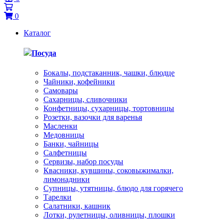
0
Каталог
Посуда
Бокалы, подстаканник, чашки, блюдце
Чайники, кофейники
Самовары
Сахарницы, сливочники
Конфетницы, сухарницы, тортовницы
Розетки, вазочки для варенья
Масленки
Медовницы
Банки, чайницы
Салфетницы
Сервизы, набор посуды
Квасники, кувшины, соковыжималки,
лимонадники
Супницы, утятницы, блюдо для горячего
Тарелки
Салатники, кашник
Лотки, рулетницы, оливницы, плошки